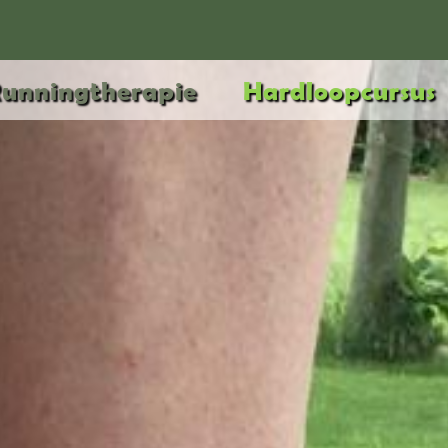
unningtherapie
Hardloopcursus